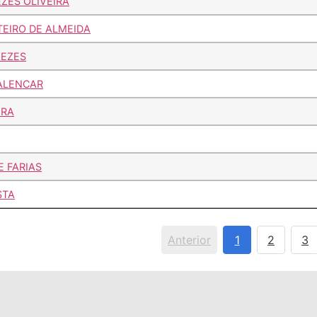
ZES OLIVEIRA
EIRO DE ALMEIDA
NEZES
 ALENCAR
IRA
E FARIAS
STA
Anterior
1
2
3