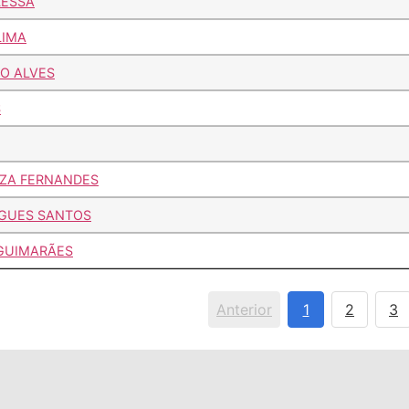
LESSA
LIMA
O ALVES
S
UZA FERNANDES
GUES SANTOS
 GUIMARÃES
Anterior
1
2
3