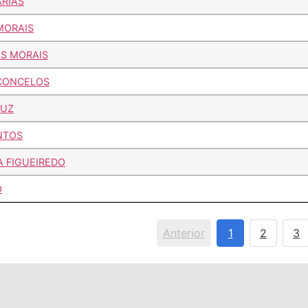
RIAS
MORAIS
S MORAIS
SCONCELOS
RUZ
NTOS
 FIGUEIREDO
O
Anterior
1
2
3