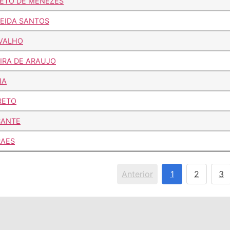
ETO DE MENEZES
EIDA SANTOS
RVALHO
IRA DE ARAUJO
IA
RETO
CANTE
RAES
Anterior
1
2
3