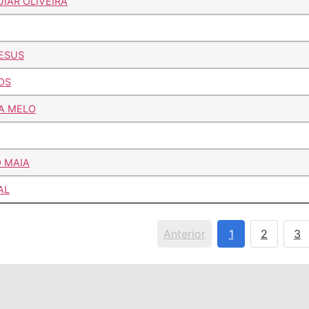
UIAR OLIVEIRA
ESUS
OS
RA MELO
 MAIA
AL
Anterior
1
2
3