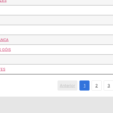
ZES
ANÇA
 GÓIS
TES
Anterior
1
2
3